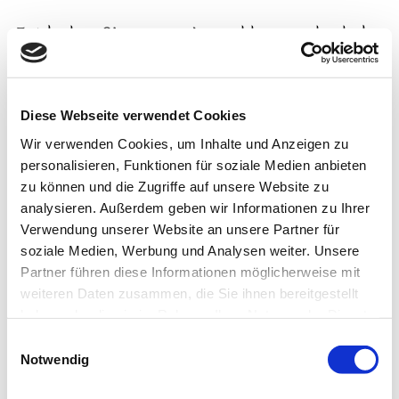
Entdecken Sie unsere
Auswahl
an wechselnden
Mittagsgerichten – ein kleines Fest der
italienischen Kochkunst.
Wir wünschen Ihnen buon appetito!
Diese Webseite verwendet Cookies
Wir verwenden Cookies, um Inhalte und Anzeigen zu
personalisieren, Funktionen für soziale Medien anbieten
zu können und die Zugriffe auf unsere Website zu
analysieren. Außerdem geben wir Informationen zu Ihrer
Verwendung unserer Website an unsere Partner für
soziale Medien, Werbung und Analysen weiter. Unsere
Partner führen diese Informationen möglicherweise mit
weiteren Daten zusammen, die Sie ihnen bereitgestellt
haben oder die sie im Rahmen Ihrer Nutzung der Dienste
gesammelt haben.
Einwilligungsauswahl
Notwendig