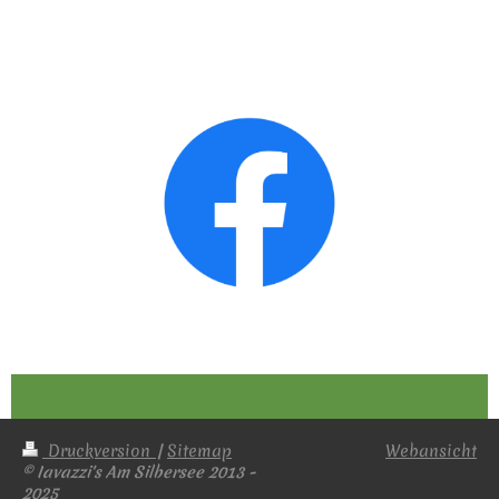
Druckversion
|
Sitemap
Webansicht
© Iavazzi's Am Silbersee 2013 -
2025